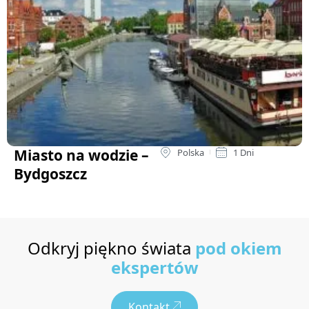
Miasto na wodzie –
Polska
1 Dni
Bydgoszcz
Odkryj piękno świata
pod okiem
ekspertów
Kontakt