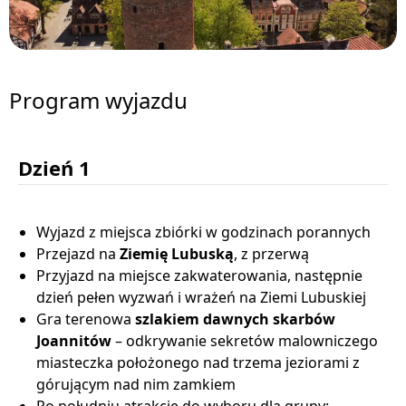
Program wyjazdu
Dzień 1
Wyjazd z miejsca zbiórki w godzinach porannych
Przejazd na
Ziemię Lubuską
, z przerwą
Przyjazd na miejsce zakwaterowania, następnie
dzień pełen wyzwań i wrażeń na Ziemi Lubuskiej
Gra terenowa
szlakiem dawnych skarbów
Joannitów
– odkrywanie sekretów malowniczego
miasteczka położonego nad trzema jeziorami z
górującym nad nim zamkiem
Po południu atrakcje do wyboru dla grupy: