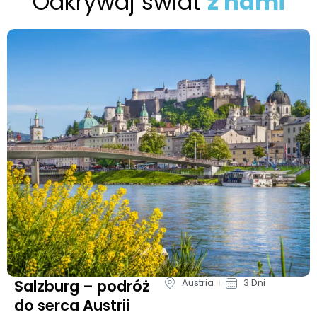
Odkrywaj świat
z nami
Salzburg – podróż
Austria
3 Dni
do serca Austrii