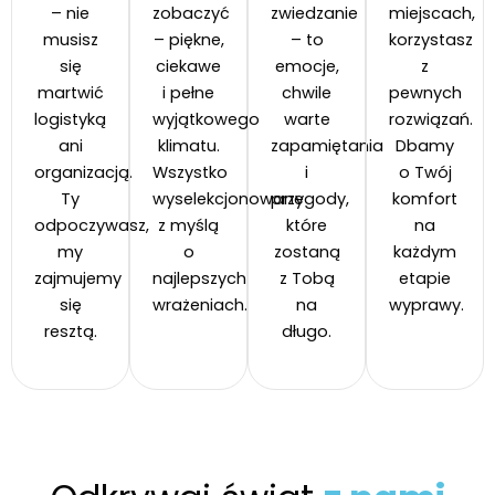
– nie
zobaczyć
zwiedzanie
miejscach,
musisz
– piękne,
– to
korzystasz
się
ciekawe
emocje,
z
martwić
i pełne
chwile
pewnych
logistyką
wyjątkowego
warte
rozwiązań.
ani
klimatu.
zapamiętania
Dbamy
organizacją.
Wszystko
i
o Twój
Ty
wyselekcjonowane
przygody,
komfort
odpoczywasz,
z myślą
które
na
my
o
zostaną
każdym
zajmujemy
najlepszych
z Tobą
etapie
się
wrażeniach.
na
wyprawy.
resztą.
długo.