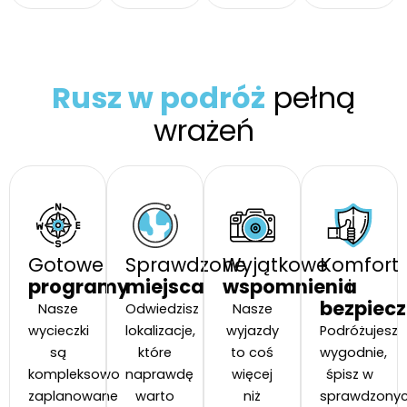
Rusz w podróż
pełną
wrażeń
Gotowe
Sprawdzone
Wyjątkowe
Komfort
programy
miejsca
wspomnienia
i
bezpiec
Nasze
Odwiedzisz
Nasze
wycieczki
lokalizacje,
wyjazdy
Podróżujesz
są
które
to coś
wygodnie,
kompleksowo
naprawdę
więcej
śpisz w
zaplanowane
warto
niż
sprawdzony