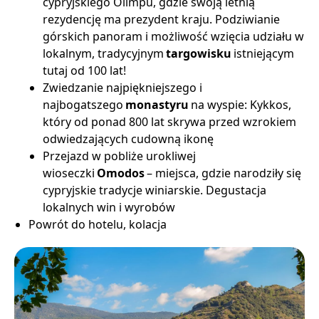
cypryjskiego Olimpu, gdzie swoją letnią
rezydencję ma prezydent kraju. Podziwianie
górskich panoram i możliwość wzięcia udziału w
lokalnym, tradycyjnym
targowisku
istniejącym
tutaj od 100 lat!
Zwiedzanie najpiękniejszego i
najbogatszego
monastyru
na wyspie: Kykkos,
który od ponad 800 lat skrywa przed wzrokiem
odwiedzających cudowną ikonę
Przejazd w pobliże urokliwej
wioseczki
Omodos
– miejsca, gdzie narodziły się
cypryjskie tradycje winiarskie. Degustacja
lokalnych win i wyrobów
Powrót do hotelu, kolacja