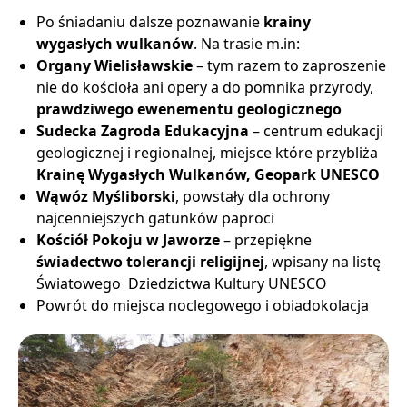
Po śniadaniu dalsze poznawanie
krainy
wygasłych wulkanów
. Na trasie m.in:
Organy Wielisławskie
– tym razem to zaproszenie
nie do kościoła ani opery a do pomnika przyrody,
prawdziwego ewenementu geologicznego
Sudecka Zagroda Edukacyjna
– centrum edukacji
geologicznej i regionalnej, miejsce które przybliża
Krainę Wygasłych Wulkanów, Geopark UNESCO
Wąwóz Myśliborski
, powstały dla ochrony
najcenniejszych gatunków paproci
Kościół Pokoju w Jaworze
– przepiękne
świadectwo tolerancji religijnej
, wpisany na listę
Światowego Dziedzictwa Kultury UNESCO
Powrót do miejsca noclegowego i obiadokolacja