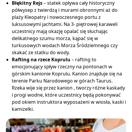
Błękitny Rejs
– statek opływa cały historyczny
półwysep z twierdzą i murami obronnymi aż do
plaży Kleopatry i nowoczesnego portu z
luksusowymi jachtami. Na 3- piętrowej karaweli
uczestnicy mają okazję opalać się słuchając
delikatnego szumu morza, kąpać się w
turkusowych wodach Morza Śródziemnego czy
skakać ze statku do wody.
Rafting na rzece Koprulu
– rafting to
emocjonujący spływ rzeczny na pontonach w
górskim kanionie Koprulu. Kanion znajduje się na
terenie Parku Narodowego w górach Taurus.
Rzeka wije się przez kanion , tworzy różne kaskady
i progi wodne, które uczestnicy będą pokonywać
pod okiem instruktora wyposażeni w wiosła, kaski i
kamizelki.