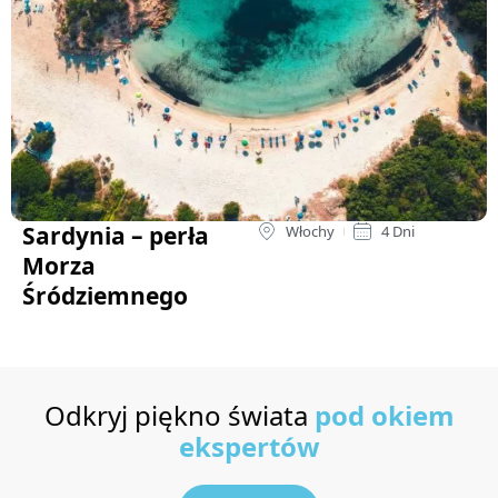
Sardynia – perła
Włochy
4 Dni
Morza
Śródziemnego
Odkryj piękno świata
pod okiem
ekspertów