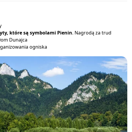
y
zyty, które są symbolami Pienin
. Nagrodą za trud
ełom Dunajca
rganizowania ogniska