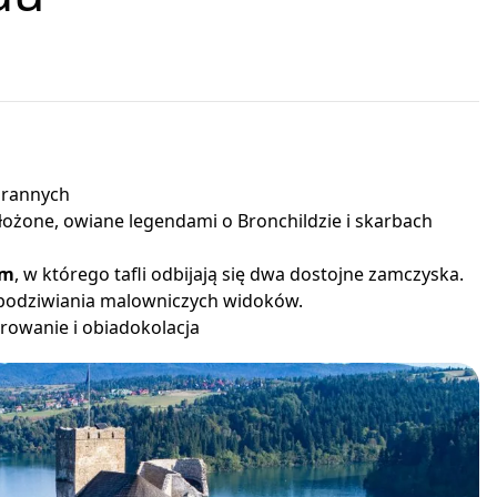
orannych
ołożone, owiane legendami o Bronchildzie i skarbach
im
, w którego tafli odbijają się dwa dostojne zamczyska.
 podziwiania malowniczych widoków.
rowanie i obiadokolacja