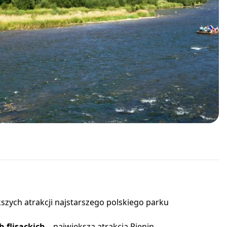
szych atrakcji najstarszego polskiego parku
 flisackich
– największa atrakcja Pienin