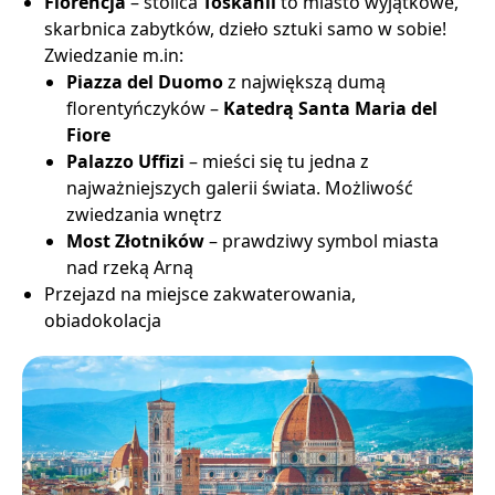
Florencja
– stolica
Toskanii
to miasto wyjątkowe,
skarbnica zabytków, dzieło sztuki samo w sobie!
Zwiedzanie m.in:
Piazza del Duomo
z największą dumą
florentyńczyków –
Katedrą Santa Maria del
Fiore
Palazzo Uffizi
– mieści się tu jedna z
najważniejszych galerii świata. Możliwość
zwiedzania wnętrz
Most Złotników
– prawdziwy symbol miasta
nad rzeką Arną
Przejazd na miejsce zakwaterowania,
obiadokolacja