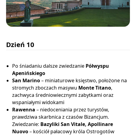
Dzień 10
Po śniadaniu dalsze zwiedzanie
Półwyspu
Apenińskiego
San Marino
– miniaturowe księstwo, położone na
stromych zboczach masywu
Monte Titano
,
zachwyca średniowiecznymi zabytkami oraz
wspaniałymi widokami
Rawenna
– niedoceniania przez turystów,
prawdziwa skarbnica z czasów Bizancjum.
Zwiedzanie:
Bazyliki San Vitale, Apollinare
Nuovo
– kościół pałacowy króla Ostrogotów