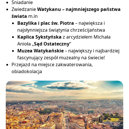
Śniadanie
Zwiedzanie
Watykanu – najmniejszego państwa
świata
m.in
Bazylika i plac św. Piotra
– największa i
najsłynniejsza świątynia chrześcijaństwa
Kaplica Sykstyńska
z arcydziełem Michała
Anioła „
Sąd Ostateczny
”
Muzea Watykańskie
– największy i najbardziej
fascynujący zespół muzealny na świecie!
Przejazd na miejsce zakwaterowania,
obiadokolacja