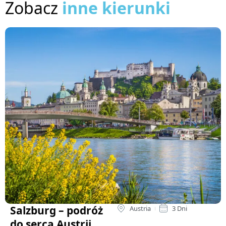
Zobacz
inne kierunki
Salzburg – podróż
Austria
3 Dni
do serca Austrii