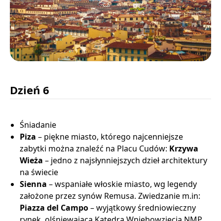
Dzień 6
Śniadanie
Piza
– piękne miasto, którego najcenniejsze
zabytki można znaleźć na Placu Cudów:
Krzywa
Wieża
– jedno z najsłynniejszych dzieł architektury
na świecie
Sienna
– wspaniałe włoskie miasto, wg legendy
założone przez synów Remusa. Zwiedzanie m.in:
Piazza del Campo
– wyjątkowy średniowieczny
rynek, olśniewająca Katedra Wniebowzięcia NMP