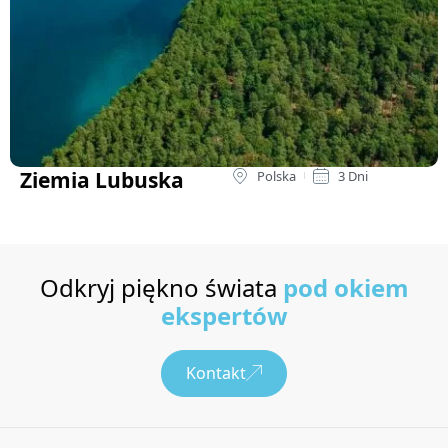
Ziemia Lubuska
Polska
3 Dni
Odkryj piękno świata
pod okiem
ekspertów
Kontakt