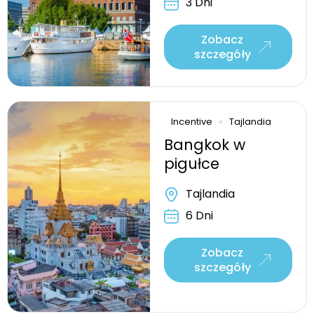
3 Dni
Zobacz
szczegóły
Incentive
Tajlandia
Bangkok w
pigułce
Tajlandia
6 Dni
Zobacz
szczegóły