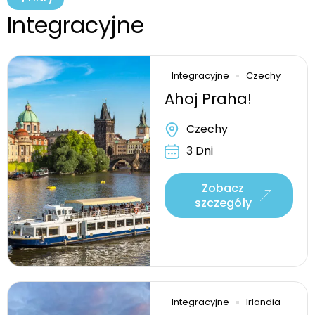
Integracyjne
Strona
Strona
Strona
Strona
Strona
Strona
Integracyjne
Czechy
Ahoj Praha!
Czechy
3 Dni
Zobacz
szczegóły
Integracyjne
Irlandia