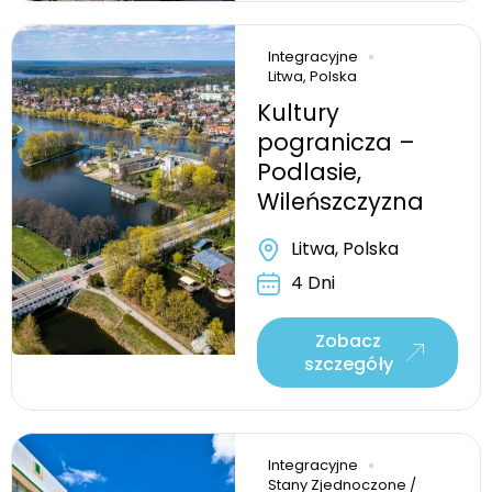
Integracyjne
Litwa, Polska
Kultury
pogranicza –
Podlasie,
Wileńszczyzna
Litwa, Polska
4 Dni
Zobacz
szczegóły
Integracyjne
Stany Zjednoczone /