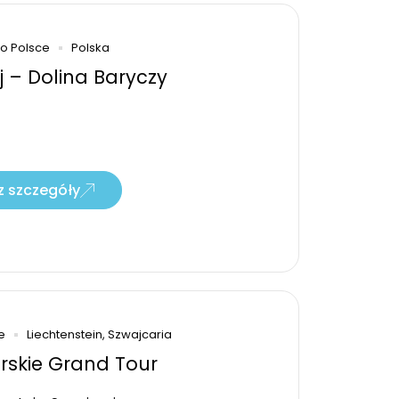
Po Polsce
Polska
j – Dolina Baryczy
 szczegóły
e
Liechtenstein, Szwajcaria
rskie Grand Tour