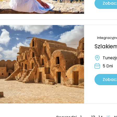
Zobacz
Integracyjn
Szlakie
Tunezj
5 Dni
Zobacz