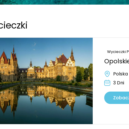
ieczki
Strona
Strona
Strona
Stro
Wycieczki 
Opolski
Polska
3 Dni
Zobacz