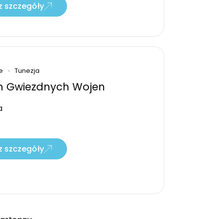
 szczegóły
e
Tunezja
m Gwiezdnych Wojen
a
 szczegóły