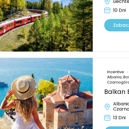
Liechte
10 Dni
Zobacz
Incentive
Albania, Bo
Czarnogóra
Balkan 
Albani
Czarno
13 Dni