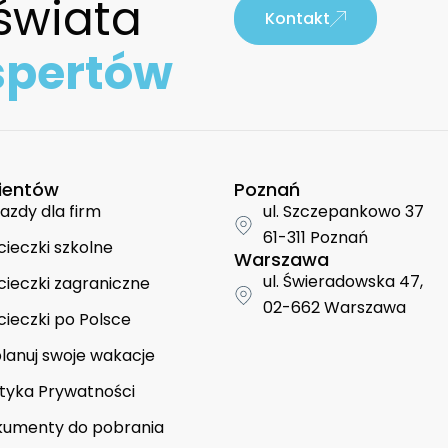
świata
Kontakt
spertów
lientów
Poznań
azdy dla firm
ul. Szczepankowo 37
61-311 Poznań
ieczki szkolne
Warszawa
ul. Świeradowska 47,
ieczki zagraniczne
02-662 Warszawa
ieczki po Polsce
lanuj swoje wakacje
ityka Prywatności
umenty do pobrania