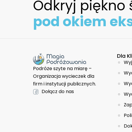
Odkryj piękno 
pod okiem ek
Dla K
Wyj
Podróże szyte na miarę –
Wyc
Organizacja wycieczek dla
Wyc
firm i instytucji publicznych.
Dołącz do nas
Wyc
Zap
Pol
Dok