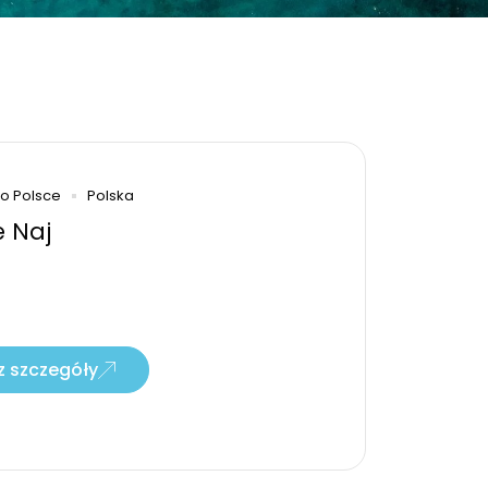
na
Po Polsce
Polska
e Naj
 szczegóły